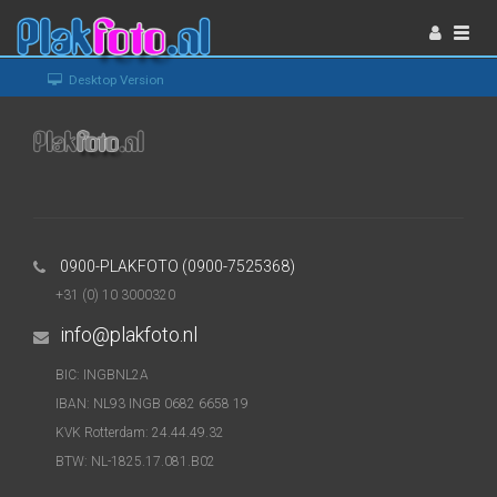
Togg
navi
Desktop Version
0900-PLAKFOTO (0900-7525368)
+31 (0) 10 3000320
info@plakfoto.nl
BIC: INGBNL2A
N
IBAN: NL93 INGB 0682 6658 19
KVK Rotterdam: 24.44.49.32
BTW: NL-1825.17.081.B02